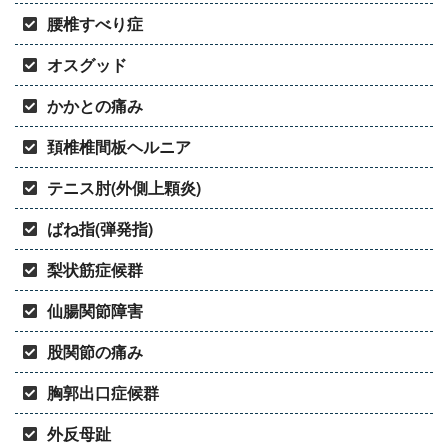
腰椎すべり症
オスグッド
かかとの痛み
頚椎椎間板ヘルニア
テニス肘(外側上顆炎)
ばね指(弾発指)
梨状筋症候群
仙腸関節障害
股関節の痛み
胸郭出口症候群
外反母趾