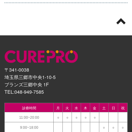
〒341-0038
埼玉県三郷市中央1-10-5
ブランズ三郷中央 1F
TEL:
048-949-7585
診療時間
月
火
水
木
金
土
日
祝
11:00~20:00
○
○
○
○
○
9:00~18:00
○
○
○