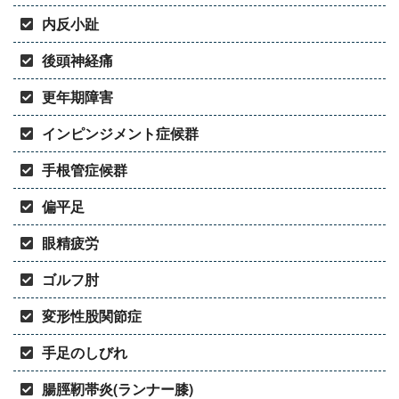
内反小趾
後頭神経痛
更年期障害
インピンジメント症候群
手根管症候群
偏平足
眼精疲労
ゴルフ肘
変形性股関節症
手足のしびれ
腸脛靭帯炎(ランナー膝)