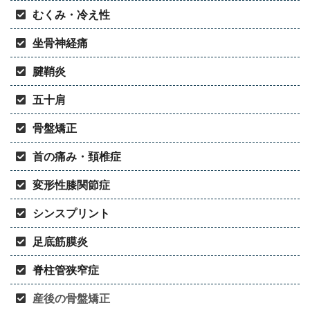
むくみ・冷え性
坐骨神経痛
腱鞘炎
五十肩
骨盤矯正
首の痛み・頚椎症
変形性膝関節症
シンスプリント
足底筋膜炎
脊柱管狭窄症
産後の骨盤矯正