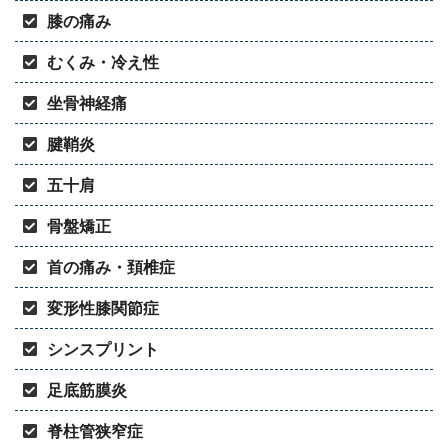
膝の痛み
むくみ・冷え性
坐骨神経痛
腱鞘炎
五十肩
骨盤矯正
首の痛み・頚椎症
変形性膝関節症
シンスプリント
足底筋膜炎
脊柱管狭窄症