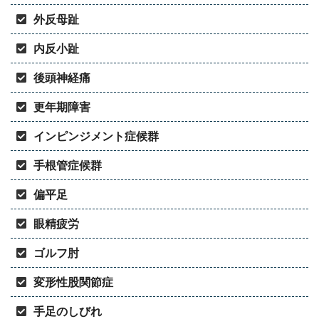
外反母趾
内反小趾
後頭神経痛
更年期障害
インピンジメント症候群
手根管症候群
偏平足
眼精疲労
ゴルフ肘
変形性股関節症
手足のしびれ