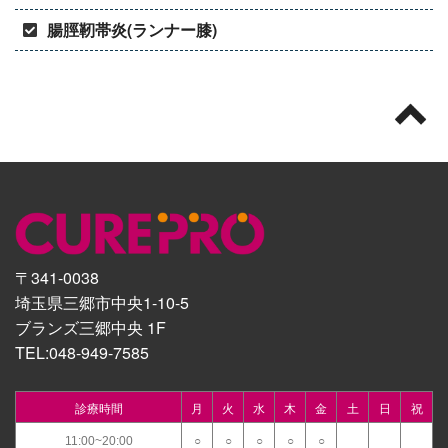
腸脛靭帯炎(ランナー膝)
〒341-0038
埼玉県三郷市中央1-10-5
ブランズ三郷中央 1F
TEL:
048-949-7585
診療時間
月
火
水
木
金
土
日
祝
11:00~20:00
○
○
○
○
○