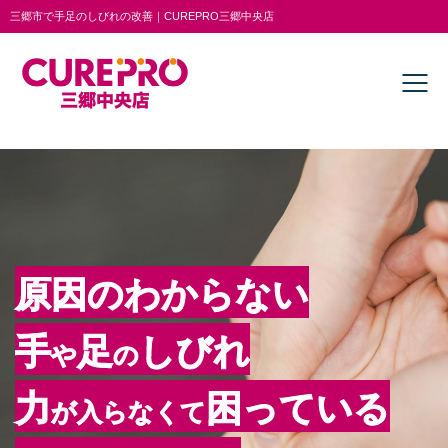
三郷市で手足のしびれの改善｜CUREPRO三郷中央店
原因のわからない
手
足
しびれ
や
の
力
困っている
が入らなくて