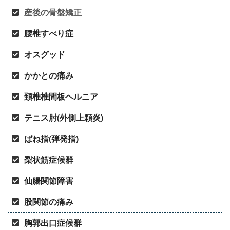
産後の骨盤矯正
腰椎すべり症
オスグッド
かかとの痛み
頚椎椎間板ヘルニア
テニス肘(外側上顆炎)
ばね指(弾発指)
梨状筋症候群
仙腸関節障害
股関節の痛み
胸郭出口症候群