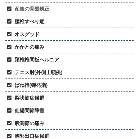
産後の骨盤矯正
腰椎すべり症
オスグッド
かかとの痛み
頚椎椎間板ヘルニア
テニス肘(外側上顆炎)
ばね指(弾発指)
梨状筋症候群
仙腸関節障害
股関節の痛み
胸郭出口症候群