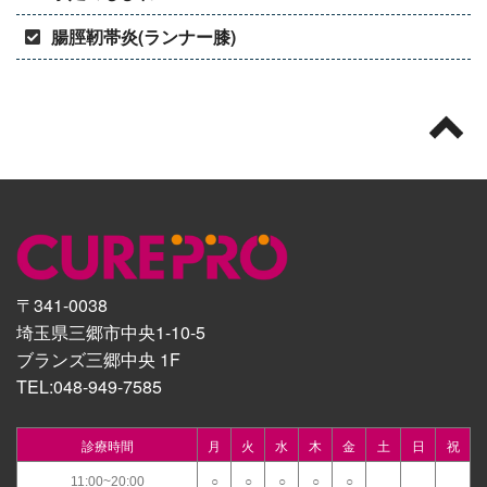
腸脛靭帯炎(ランナー膝)
〒341-0038
埼玉県三郷市中央1-10-5
ブランズ三郷中央 1F
TEL:
048-949-7585
診療時間
月
火
水
木
金
土
日
祝
11:00~20:00
○
○
○
○
○