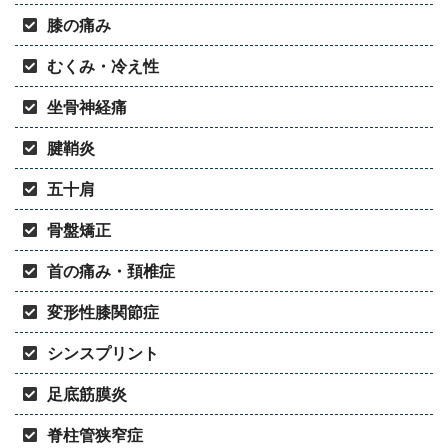
膝の痛み
むくみ・冷え性
坐骨神経痛
腱鞘炎
五十肩
骨盤矯正
首の痛み・頚椎症
変形性膝関節症
シンスプリント
足底筋膜炎
脊柱管狭窄症