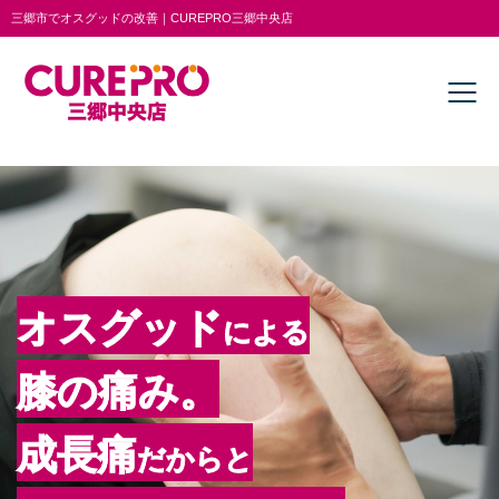
三郷市でオスグッドの改善｜CUREPRO三郷中央店
オスグッド
による
膝の痛み。
成長痛
だからと