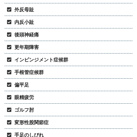
外反母趾
内反小趾
後頭神経痛
更年期障害
インピンジメント症候群
手根管症候群
偏平足
眼精疲労
ゴルフ肘
変形性股関節症
手足のしびれ