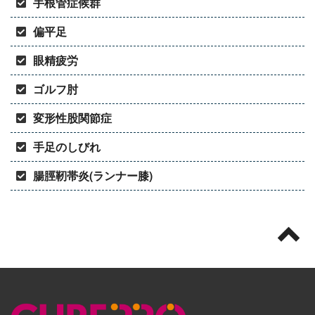
手根管症候群
偏平足
眼精疲労
ゴルフ肘
変形性股関節症
手足のしびれ
腸脛靭帯炎(ランナー膝)