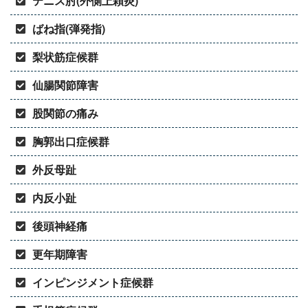
テニス肘(外側上顆炎)
ばね指(弾発指)
梨状筋症候群
仙腸関節障害
股関節の痛み
胸郭出口症候群
外反母趾
内反小趾
後頭神経痛
更年期障害
インピンジメント症候群