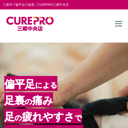
三郷市で偏平足の改善｜CUREPRO三郷中央店
偏平足
による
足裏
痛み
の
足
疲れやすさ
の
で