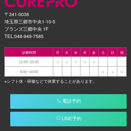
〒341-0038
埼玉県三郷市中央1-10-5
ブランズ三郷中央 1F
TEL:
048-949-7585
診療時間
月
火
水
木
金
土
日
祝
11:00~20:00
○
○
○
○
○
9:00~18:00
○
○
○
※シフト休・研修などで休業することがあります。
電話予約
LINE予約