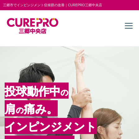
三郷市でインピンジメント症候群の改善｜CUREPRO三郷中央店
投球動作中
の
肩
痛み。
の
インピンジメント