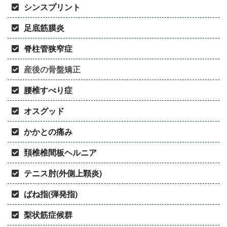
シンスプリント
足底筋膜炎
脊柱管狭窄症
産後の骨盤矯正
腰椎すべり症
オスグッド
かかとの痛み
頚椎椎間板ヘルニア
テニス肘(外側上顆炎)
ばね指(弾発指)
梨状筋症候群