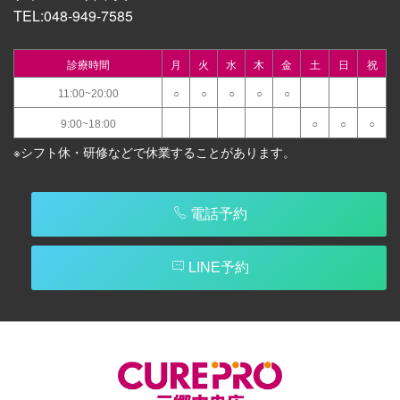
TEL:
048-949-7585
診療時間
月
火
水
木
金
土
日
祝
11:00~20:00
○
○
○
○
○
9:00~18:00
○
○
○
※シフト休・研修などで休業することがあります。
電話予約
LINE予約