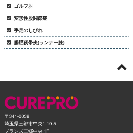
ゴルフ肘
変形性股関節症
手足のしびれ
腸脛靭帯炎(ランナー膝)
〒341-0038
埼玉県三郷市中央1-10-5
ブランズ三郷中央 1F