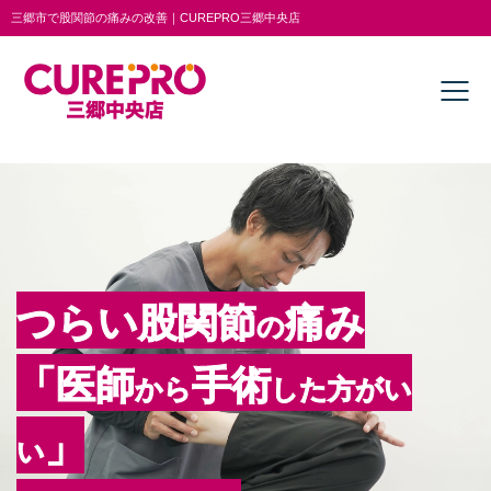
三郷市で股関節の痛みの改善｜CUREPRO三郷中央店
つらい股関節
痛み
の
「医師
手術
から
した方がい
」
い