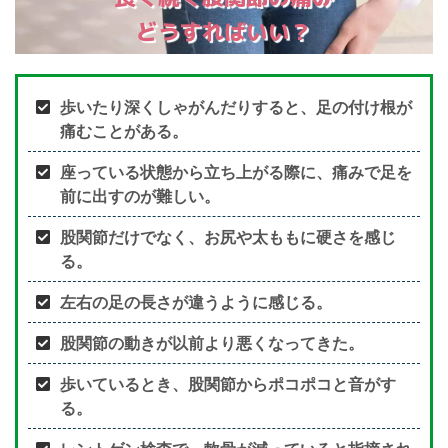
どうすればいい？
歩いたり深くしゃがんだりすると、足の付け根が
痛むことがある。
座っている状態から立ち上がる際に、痛みで足を
前に出すのが難しい。
股関節だけでなく、お尻や太ももに硬さを感じ
る。
左右の足の長さが違うように感じる。
股関節の動きが以前より悪くなってきた。
歩いているとき、股関節からポコポコと音がす
る。