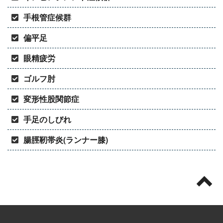
手根管症候群
偏平足
眼精疲労
ゴルフ肘
変形性股関節症
手足のしびれ
腸脛靭帯炎(ランナー膝)