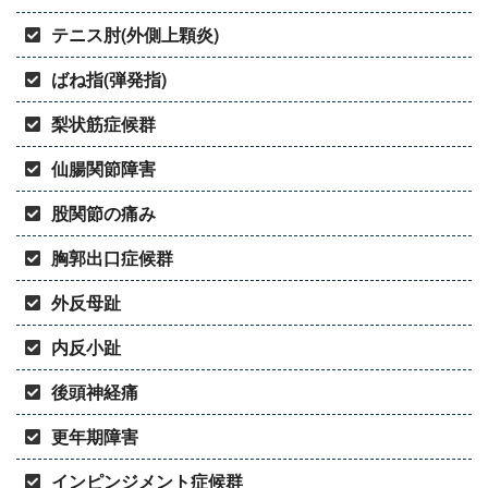
テニス肘(外側上顆炎)
ばね指(弾発指)
梨状筋症候群
仙腸関節障害
股関節の痛み
胸郭出口症候群
外反母趾
内反小趾
後頭神経痛
更年期障害
インピンジメント症候群