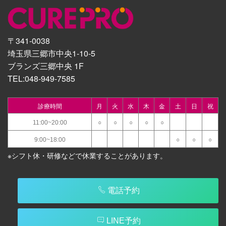
〒341-0038
埼玉県三郷市中央1-10-5
ブランズ三郷中央 1F
TEL:
048-949-7585
診療時間
月
火
水
木
金
土
日
祝
11:00~20:00
○
○
○
○
○
9:00~18:00
○
○
○
※シフト休・研修などで休業することがあります。
電話予約
LINE予約