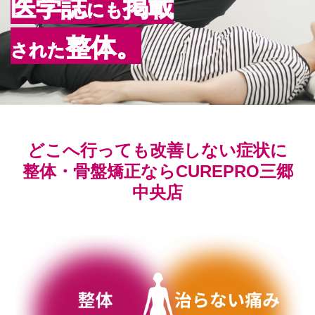
医学誌
掲載
にも
整体。
された
どこへ行っても改善しない症状に
整体・骨盤矯正ならCUREPRO三郷
中央店