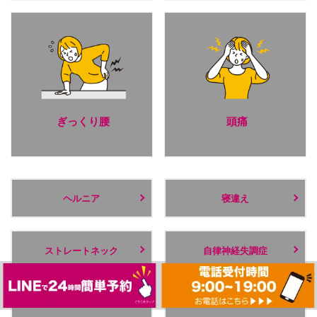
ぎっくり腰
頭痛
ヘルニア
寝違え
ストレートネック
自律神経失調症
膝の痛み
むくみ・冷え性