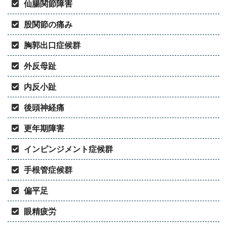
仙腸関節障害
股関節の痛み
胸郭出口症候群
外反母趾
内反小趾
後頭神経痛
更年期障害
インピンジメント症候群
手根管症候群
偏平足
眼精疲労