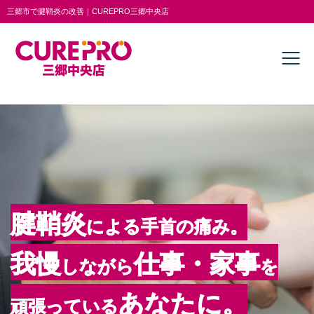
三郷市で腱鞘炎の改善｜CUREPRO三郷中央店
腱鞘炎
による手首の痛み。
我慢
仕事・家事
しながら
を
あなた
に。
頑張っている