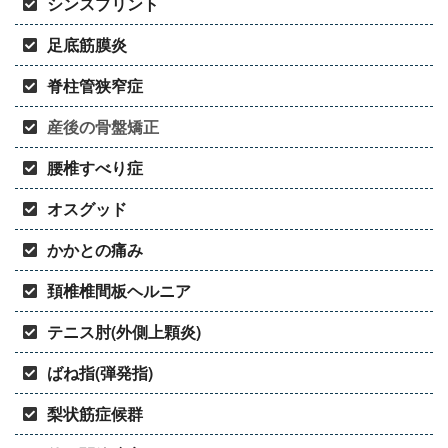
シンスプリント
足底筋膜炎
脊柱管狭窄症
産後の骨盤矯正
腰椎すべり症
オスグッド
かかとの痛み
頚椎椎間板ヘルニア
テニス肘(外側上顆炎)
ばね指(弾発指)
梨状筋症候群