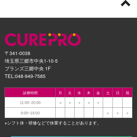
〒341-0038
埼玉県三郷市中央1-10-5
ブランズ三郷中央 1F
TEL:
048-949-7585
診療時間
月
火
水
木
金
土
日
祝
11:00~20:00
○
○
○
○
○
9:00~18:00
○
○
○
※シフト休・研修などで休業することがあります。