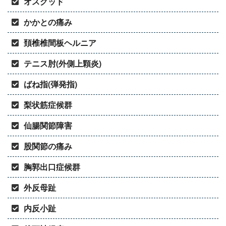
オスグッド
かかとの痛み
頚椎椎間板ヘルニア
テニス肘(外側上顆炎)
ばね指(弾発指)
梨状筋症候群
仙腸関節障害
股関節の痛み
胸郭出口症候群
外反母趾
内反小趾