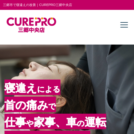
三郷市で寝違えの改善｜CUREPRO三郷中央店
寝違え
による
首の痛み
で
仕事
家事、車
運転
や
の