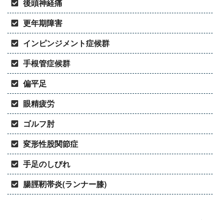
後頭神経痛
更年期障害
インピンジメント症候群
手根管症候群
偏平足
眼精疲労
ゴルフ肘
変形性股関節症
手足のしびれ
腸脛靭帯炎(ランナー膝)