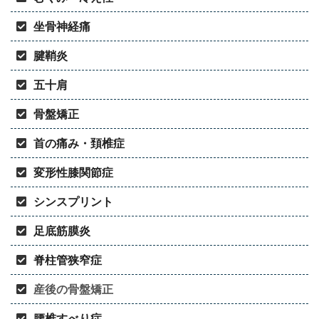
坐骨神経痛
腱鞘炎
五十肩
骨盤矯正
首の痛み・頚椎症
変形性膝関節症
シンスプリント
足底筋膜炎
脊柱管狭窄症
産後の骨盤矯正
腰椎すべり症