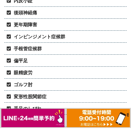
内反小趾
後頭神経痛
更年期障害
インピンジメント症候群
手根管症候群
偏平足
眼精疲労
ゴルフ肘
変形性股関節症
手足のしびれ
腸脛靭帯炎(ランナー膝)