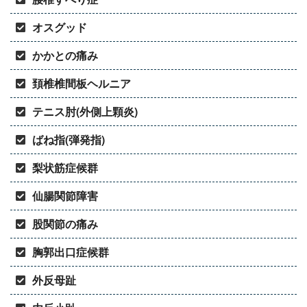
オスグッド
かかとの痛み
頚椎椎間板ヘルニア
テニス肘(外側上顆炎)
ばね指(弾発指)
梨状筋症候群
仙腸関節障害
股関節の痛み
胸郭出口症候群
外反母趾