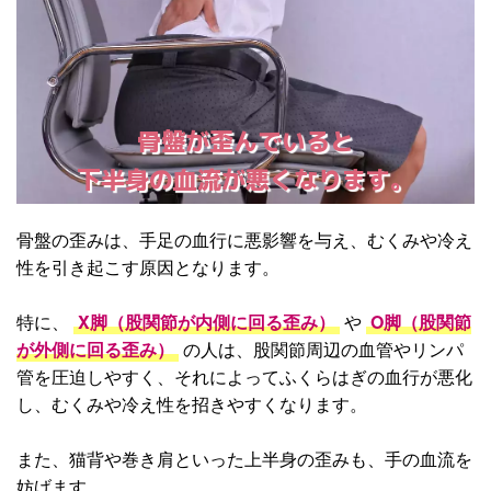
骨盤が歪んでいると
下半身の血流が悪くなります。
骨盤の歪みは、手足の血行に悪影響を与え、むくみや冷え
性を引き起こす原因となります。
特に、
X脚（股関節が内側に回る歪み）
や
O脚（股関節
が外側に回る歪み）
の人は、股関節周辺の血管やリンパ
管を圧迫しやすく、それによってふくらはぎの血行が悪化
し、むくみや冷え性を招きやすくなります。
また、猫背や巻き肩といった上半身の歪みも、手の血流を
妨げます。