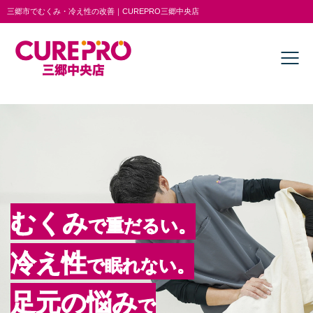
三郷市でむくみ・冷え性の改善｜CUREPRO三郷中央店
むくみ
で重だるい。
冷え性
で眠れない。
足元の悩み
で