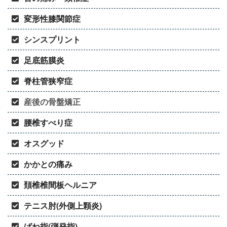
変形性膝関節症
シンスプリント
足底筋膜炎
脊柱管狭窄症
産後の骨盤矯正
腰椎すべり症
オスグッド
かかとの痛み
頚椎椎間板ヘルニア
テニス肘(外側上顆炎)
ばね指(弾発指)