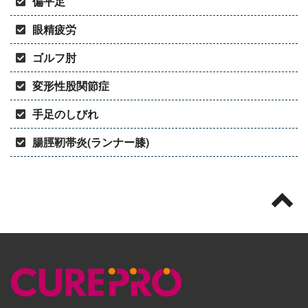
偏平足
眼精疲労
ゴルフ肘
変形性股関節症
手足のしびれ
腸脛靭帯炎(ランナー膝)