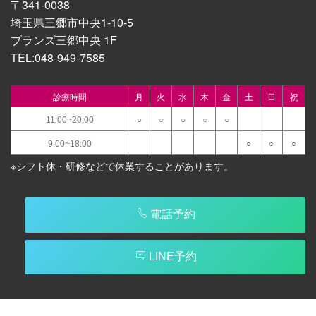
〒341-0038
埼玉県三郷市中央1-10-5
ブランズ三郷中央 1F
TEL:
048-949-7585
診療時間
月
火
水
木
金
土
日
祝
11:00~20:00
○
○
○
○
○
9:00~18:00
○
○
○
※シフト休・研修などで休業することがあります。
電話予約
LINE予約