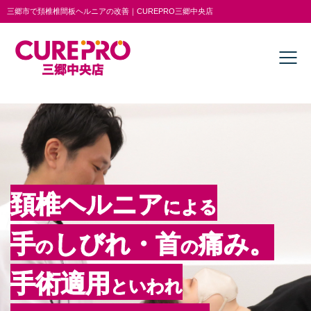
三郷市で頚椎椎間板ヘルニアの改善｜CUREPRO三郷中央店
頚椎ヘルニア
による
手
しびれ・首
痛み。
の
の
手術適用
といわれ