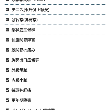
テニス肘(外側上顆炎)
ばね指(弾発指)
梨状筋症候群
仙腸関節障害
股関節の痛み
胸郭出口症候群
外反母趾
内反小趾
後頭神経痛
更年期障害