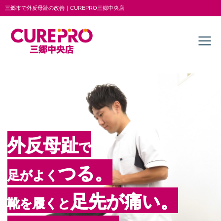
三郷市で外反母趾の改善｜CUREPRO三郷中央店
外反母趾
で
つる。
足がよく
足先が痛い。
靴を履くと