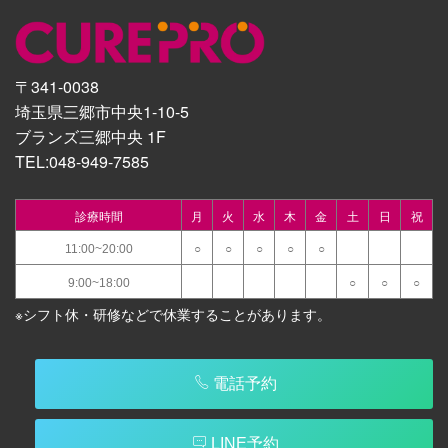
〒341-0038
埼玉県三郷市中央1-10-5
ブランズ三郷中央 1F
TEL:
048-949-7585
診療時間
月
火
水
木
金
土
日
祝
11:00~20:00
○
○
○
○
○
9:00~18:00
○
○
○
※シフト休・研修などで休業することがあります。
電話予約
LINE予約