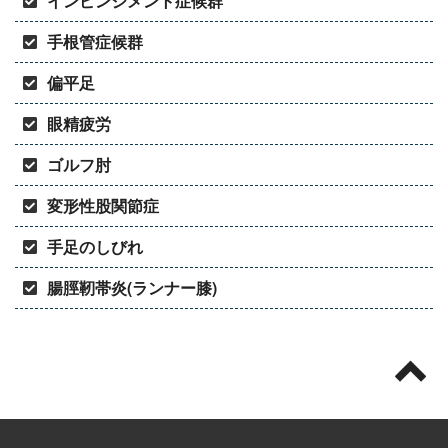
インピンジメント症候群
手根管症候群
偏平足
眼精疲労
ゴルフ肘
変形性股関節症
手足のしびれ
腸脛靭帯炎(ランナー膝)