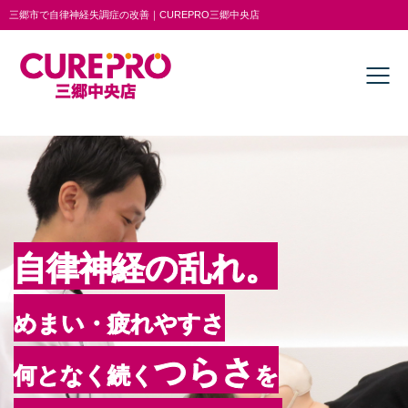
三郷市で自律神経失調症の改善｜CUREPRO三郷中央店
自律神経
の
乱れ。
めまい・疲れやすさ
つらさ
何となく続く
を