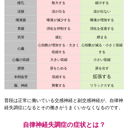
瞳孔
散大する
縮小する
涙腺
涙が出る
涙が出ない
唾液腺
唾液が減少する
唾液が増加する
胃腸
消化を抑制する
消化を促進する
気管
緩む
締まる
心拍数が増加する・大きく
心拍数が減る・小さく収縮
心臓
収縮する
する
心臓の収縮
大きい収縮
小さい収縮
膀胱
尿をためる
尿を出す
拡張する
末梢血管
収縮する
脳、神経
興奮する
リラックスする
普段は正常に働いている交感神経と副交感神経が、自律神
経失調症になるとその働きがうまくいかなくなるのです。
自律神経失調症の症状とは？